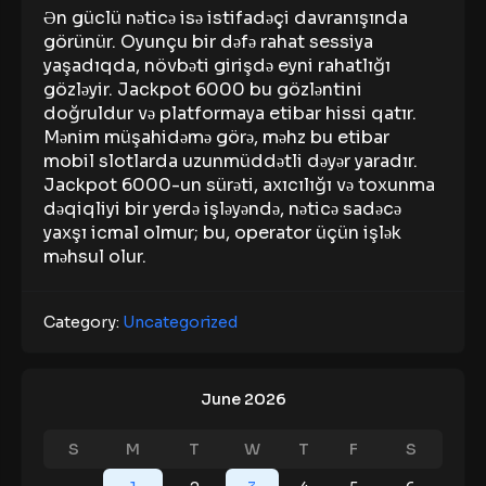
Ən güclü nəticə isə istifadəçi davranışında
görünür. Oyunçu bir dəfə rahat sessiya
yaşadıqda, növbəti girişdə eyni rahatlığı
gözləyir. Jackpot 6000 bu gözləntini
doğruldur və platformaya etibar hissi qatır.
Mənim müşahidəmə görə, məhz bu etibar
mobil slotlarda uzunmüddətli dəyər yaradır.
Jackpot 6000-un sürəti, axıcılığı və toxunma
dəqiqliyi bir yerdə işləyəndə, nəticə sadəcə
yaxşı icmal olmur; bu, operator üçün işlək
məhsul olur.
Category:
Uncategorized
June 2026
S
M
T
W
T
F
S