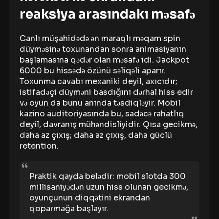
reaksiya arasındakı məsafə
Canlı müşahidədə ən maraqlı məqam spin
düyməsinə toxunandan sonra animasiyanın
başlamasına qədər olan məsafə idi. Jackpot
6000 bu hissədə özünü səliqəli aparır.
Toxunma cavabı mexaniki deyil, axıcıdır;
istifadəçi düyməni basdığını dərhal hiss edir
və oyun da bunu anında təsdiqləyir. Mobil
kazino auditoriyasında bu, sadəcə rahatlıq
deyil, davranış mühəndisliyidir. Qısa gecikmə,
daha az çıxış; daha az çıxış, daha güclü
retention.
Praktik qayda belədir: mobil slotda 300
millisaniyədən uzun hiss olunan gecikmə,
oyunçunun diqqətini ekrandan
qoparmağa başlayır.