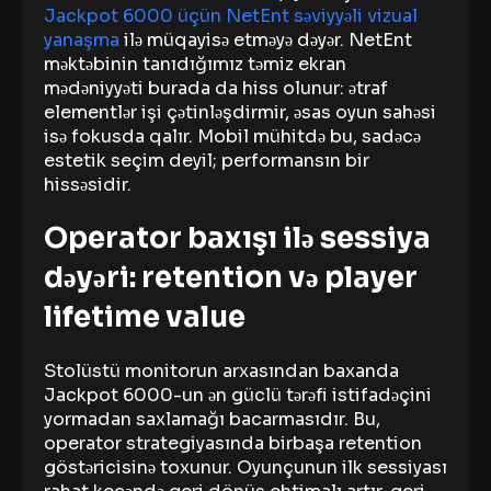
Jackpot 6000 üçün NetEnt səviyyəli vizual
yanaşma
ilə müqayisə etməyə dəyər. NetEnt
məktəbinin tanıdığımız təmiz ekran
mədəniyyəti burada da hiss olunur: ətraf
elementlər işi çətinləşdirmir, əsas oyun sahəsi
isə fokusda qalır. Mobil mühitdə bu, sadəcə
estetik seçim deyil; performansın bir
hissəsidir.
Operator baxışı ilə sessiya
dəyəri: retention və player
lifetime value
Stolüstü monitorun arxasından baxanda
Jackpot 6000-un ən güclü tərəfi istifadəçini
yormadan saxlamağı bacarmasıdır. Bu,
operator strategiyasında birbaşa retention
göstəricisinə toxunur. Oyunçunun ilk sessiyası