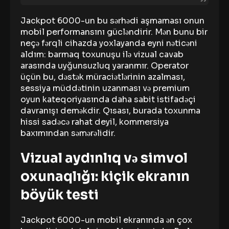
Jackpot 6000-un bu sərhədi aşmaması onun
mobil performansını gücləndirir. Mən bunu bir
neçə fərqli cihazda yoxlayanda eyni nəticəni
aldım: barmaq toxunuşu ilə vizual cavab
arasında uyğunsuzluq yaranmır. Operator
üçün bu, dəstək müraciətlərinin azalması,
sessiya müddətinin uzanması və premium
oyun kateqoriyasında daha sabit istifadəçi
davranışı deməkdir. Qısası, burada toxunma
hissi sadəcə rahat deyil, kommersiya
baxımından səmərəlidir.
Vizual aydınlıq və simvol
oxunaqlığı: kiçik ekranın
böyük testi
Jackpot 6000-un mobil ekranında ən çox