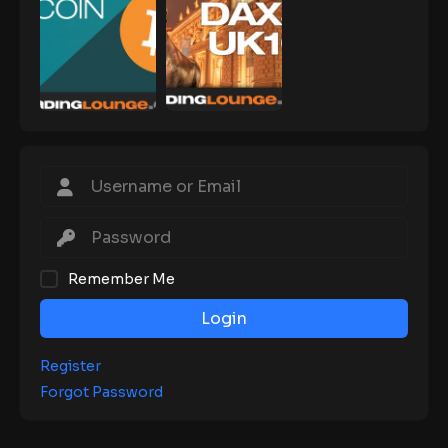
Remember Me
Login
Register
Forgot Password