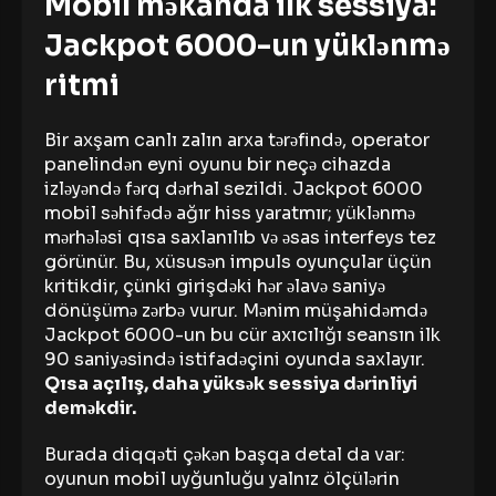
Mobil məkanda ilk sessiya:
Jackpot 6000-un yüklənmə
ritmi
Bir axşam canlı zalın arxa tərəfində, operator
panelindən eyni oyunu bir neçə cihazda
izləyəndə fərq dərhal sezildi. Jackpot 6000
mobil səhifədə ağır hiss yaratmır; yüklənmə
mərhələsi qısa saxlanılıb və əsas interfeys tez
görünür. Bu, xüsusən impuls oyunçular üçün
kritikdir, çünki girişdəki hər əlavə saniyə
dönüşümə zərbə vurur. Mənim müşahidəmdə
Jackpot 6000-un bu cür axıcılığı seansın ilk
90 saniyəsində istifadəçini oyunda saxlayır.
Qısa açılış, daha yüksək sessiya dərinliyi
deməkdir.
Burada diqqəti çəkən başqa detal da var:
oyunun mobil uyğunluğu yalnız ölçülərin