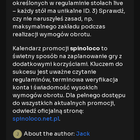
określonych w regulaminie stołach live
– każdy stół ma unikalne ID. 3) Sprawdź,
czy nie naruszyłeś zasad, np.
maksymalnego zakładu podczas
realizacji wymogów obrotu.
Kalendarz promocji
spinoloco
to
świetny sposób na zaplanowanie gry z
dodatkowymi korzyściami. Kluczem do
sukcesu jest uważne czytanie
regulaminów, terminowa weryfikacja
konta i świadomość wysokich
wymogów obrotu. Dla pełnego dostępu
do wszystkich aktualnych promocji,
odwiedź oficjalną stronę:
spinoloco.net.pl
.
About the author:
Jack