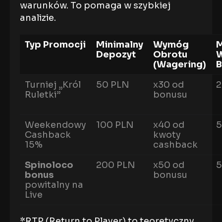
warunków. To pomaga w szybkiej
analizie.
Typ Promocji
Minimalny
Wymóg
M
Depozyt
Obrotu
W
(Wagering)
B
Turniej „Król
50 PLN
x30 od
2
Ruletki”
bonusu
Weekendowy
100 PLN
x40 od
5
Cashback
kwoty
15%
cashback
Spinoloco
200 PLN
x50 od
5
bonus
bonusu
powitalny na
Live
*RTP (Return to Player) to teoretyczny