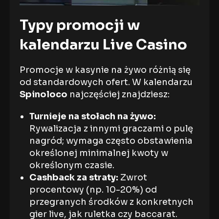
Typy promocji w
kalendarzu Live Casino
Promocje w kasynie na żywo różnią się
od standardowych ofert. W kalendarzu
Spinoloco
najczęściej znajdziesz:
Turnieje na stołach na żywo:
Rywalizacja z innymi graczami o pulę
nagród; wymaga często obstawienia
określonej minimalnej kwoty w
określonym czasie.
Cashback za straty:
Zwrot
procentowy (np. 10-20%) od
przegranych środków z konkretnych
gier live, jak ruletka czy baccarat.