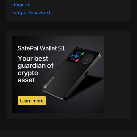
Register
Forgot Password