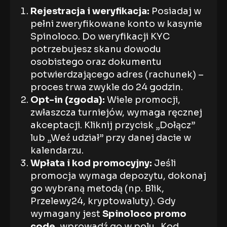
Rejestracja i weryfikacja:
Posiadaj w
pełni zweryfikowane konto w kasynie
Spinoloco. Do weryfikacji KYC
potrzebujesz skanu dowodu
osobistego oraz dokumentu
potwierdzającego adres (rachunek) –
proces trwa zwykle do 24 godzin.
Opt-in (zgoda):
Wiele promocji,
zwłaszcza turniejów, wymaga ręcznej
akceptacji. Kliknij przycisk „Dołącz”
lub „Weź udział” przy danej dacie w
kalendarzu.
Wpłata i kod promocyjny:
Jeśli
promocja wymaga depozytu, dokonaj
go wybraną metodą (np. Blik,
Przelewy24, kryptowaluty). Gdy
wymagany jest
Spinoloco promo
code
, wprowadź go w polu „Kod